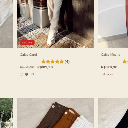
42
%
OFF
Calça Mocha
Calça Carol
(4)
R$329,90
R$329,90
R$189,90
4 cores
+3