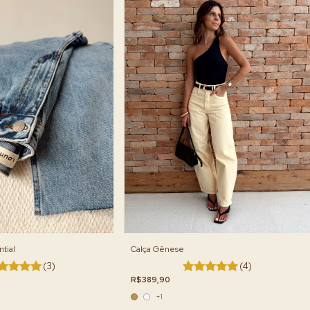
Calça Gênese
tial
(4)
(3)
R$389,90
+1