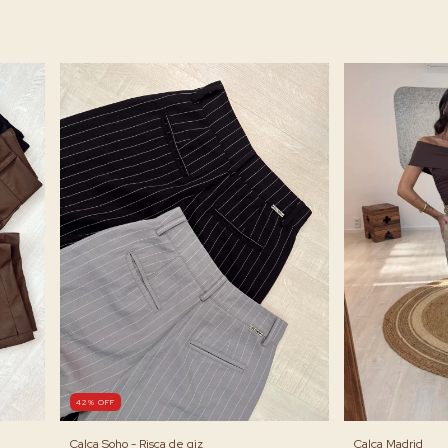
42
%
OFF
Calça Madrid
Calça Soho - Risca de giz