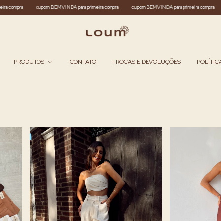
meira compra
cupom BEMVINDA para primeira compra
cupom BEMVINDA para primeira compra
PRODUTOS
CONTATO
TROCAS E DEVOLUÇÕES
POLÍTIC