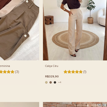
Calça Céu
Feminina
(1)
(3)
R$329,90
+4