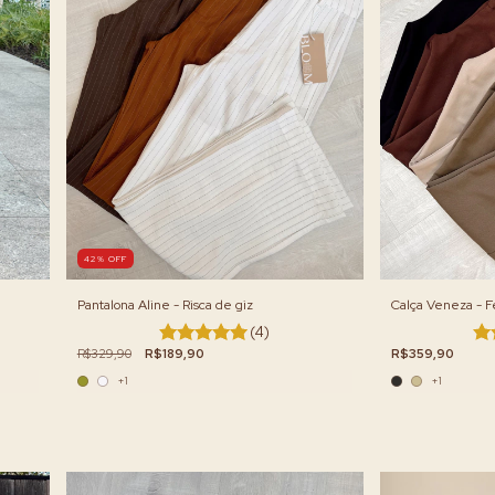
42
%
OFF
Pantalona Aline - Risca de giz
Calça Veneza - 
(4)
R$329,90
R$189,90
R$359,90
+1
+1