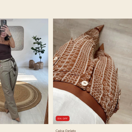
15
%
OFF
Calça Gelato