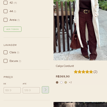
42
(4)
44
(1)
Areia
(1)
VER TODOS
LAVAGEM
Clara
(1)
Escura
(1)
Calça Cordurê
(2)
R$369,90
PREÇO
+2
DE
ATÉ