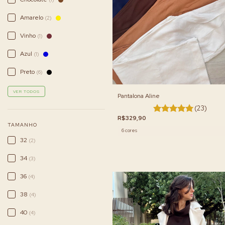
Amarelo
(2)
Vinho
(1)
Azul
(1)
Preto
(6)
VER TODOS
Pantalona Aline
(23)
R$329,90
TAMANHO
6 cores
32
(2)
34
(3)
36
(4)
38
(4)
40
(4)