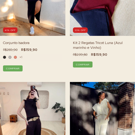
41
%
OFF
33
%
OFF
Conjunto Isadora
Kit 2 Regatas Tricot Luna (Azul
marinho e Vinho)
R$269,90
R$159,90
R$239,80
R$159,90
+1
COMPRAR