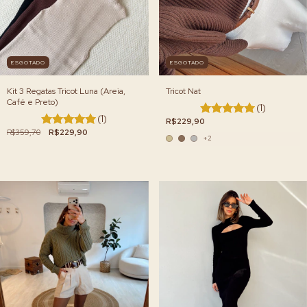
ESGOTADO
ESGOTADO
Kit 3 Regatas Tricot Luna (Areia,
Tricot Nat
Café e Preto)
(1)
(1)
R$229,90
R$359,70
R$229,90
+2