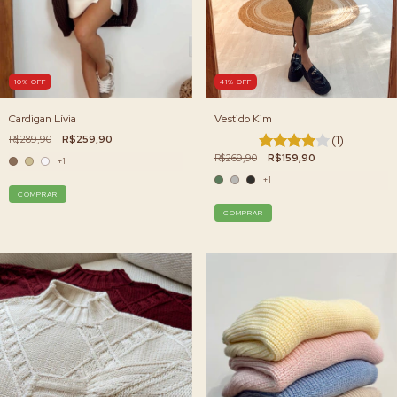
10
%
OFF
41
%
OFF
Cardigan Lívia
Vestido Kim
R$289,90
R$259,90
(1)
R$269,90
R$159,90
+1
+1
COMPRAR
COMPRAR