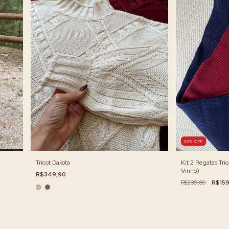
33
%
OFF
Tricot Dakota
Kit 2 Regatas Tri
Vinho)
R$349,90
R$239,80
R$159