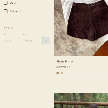
Gg
(9)
único
(2)
PREÇO
DE
ATÉ
Shorts Ritmo
R$279,90