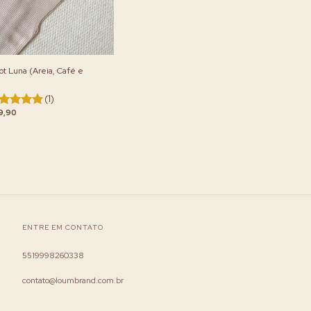
cot Luna (Areia, Café e
(1)
9,90
ENTRE EM CONTATO
5519998260338
contato@loumbrand.com.br