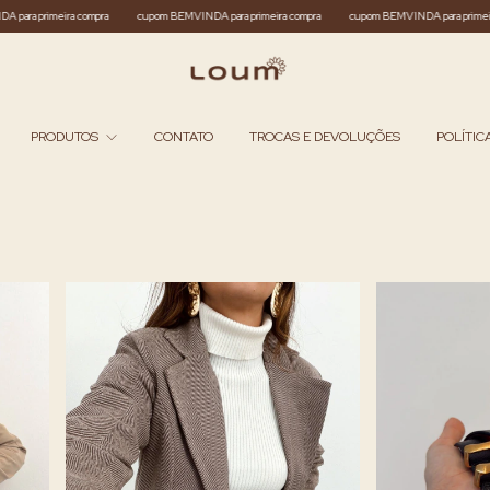
para primeira compra
cupom BEMVINDA para primeira compra
cupom BEMVINDA para primeir
PRODUTOS
CONTATO
TROCAS E DEVOLUÇÕES
POLÍTIC