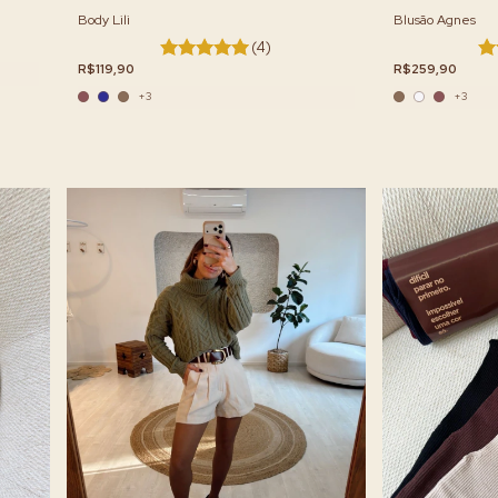
Body Lili
Blusão Agnes
(4)
R$119,90
R$259,90
+3
+3