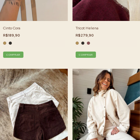
Cinto Cora
Tricot Helena
R$189,90
R$279,90
COMPRAR
COMPRAR