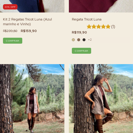
33
%
OFF
Kit 2 Regatas Tricot Luna (Azul
Regata Tricot Luna
marinho e Vinho)
(1)
R$239,80
R$159,90
R$119,90
+2
COMPRAR