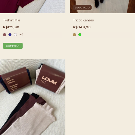
ESGOTADO
T-shirt Mia
Tricot Kansas
R$129,90
R$349,90
+4
COMPRAR