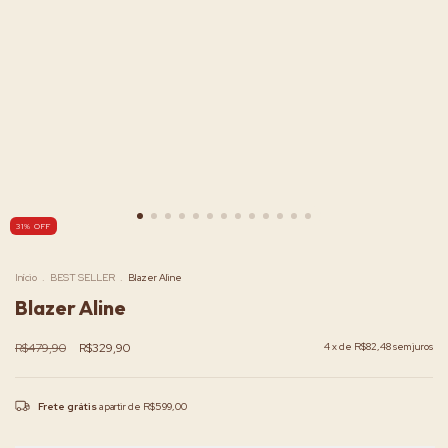
31
%
OFF
Início
.
BEST SELLER
.
Blazer Aline
Blazer Aline
R$479,90
R$329,90
4
x de
R$82,48
sem juros
Frete grátis
a partir de
R$599,00