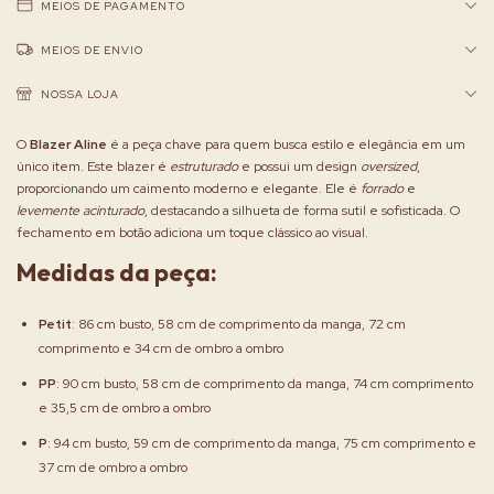
MEIOS DE PAGAMENTO
MEIOS DE ENVIO
NOSSA LOJA
O
Blazer Aline
é a peça chave para quem busca estilo e elegância em um
único item. Este blazer é
estruturado
e possui um design
oversized
,
proporcionando um caimento moderno e elegante. Ele é
forrado
e
levemente acinturado
, destacando a silhueta de forma sutil e sofisticada. O
fechamento em botão adiciona um toque clássico ao visual.
Medidas da peça:
Petit
: 86 cm busto, 58 cm de comprimento da manga, 72 cm
comprimento e 34 cm de ombro a ombro
PP
: 90 cm busto, 58 cm de comprimento da manga, 74 cm comprimento
e 35,5 cm de ombro a ombro
P
: 94 cm busto, 59 cm de comprimento da manga, 75 cm comprimento e
37 cm de ombro a ombro