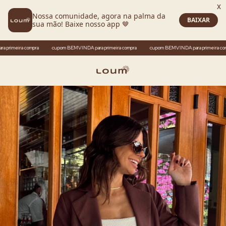
ira compra
cupom BEMVINDA para primeira compra
cupom BEMVINDA para primeira compra