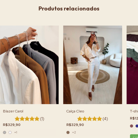
Produtos relacionados
Blazer Carol
Calça Cleo
T-shi
(1)
(4)
R$1
R$329,90
R$329,90
+1
+2
CO