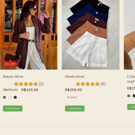
31
%
OFF
Blazer Aline
Shorts Aline
Cint
legí
(2)
(6)
R$2
R$479,90
R$329,90
R$259,90
6 cores
CO
COMPRAR
COMPRAR