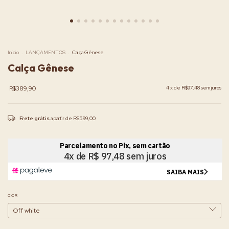
Início
.
LANÇAMENTOS
.
Calça Gênese
Calça Gênese
R$389,90
4
x de
R$97,48
sem juros
Frete grátis
a partir de
R$599,00
COR