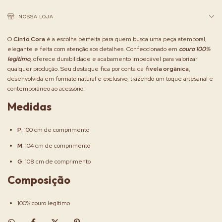
NOSSA LOJA
O
Cinto Cora
é a escolha perfeita para quem busca uma peça atemporal,
elegante e feita com atenção aos detalhes. Confeccionado em
couro 100%
legítimo
,
oferece durabilidade e acabamento impecável para valorizar
qualquer produção. Seu destaque fica por conta da
fivela orgânica
,
desenvolvida em formato natural e exclusivo, trazendo um toque artesanal e
contemporâneo ao acessório.
Medidas
P:
100 cm de comprimento
M:
104 cm de comprimento
G:
108 cm de comprimento
Composição
100% couro legítimo