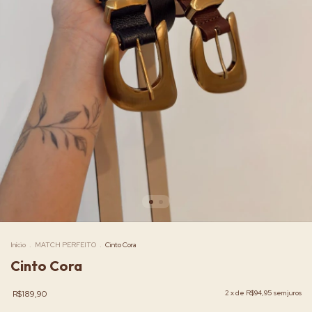
Início
.
MATCH PERFEITO
.
Cinto Cora
Cinto Cora
R$189,90
2
x de
R$94,95
sem juros