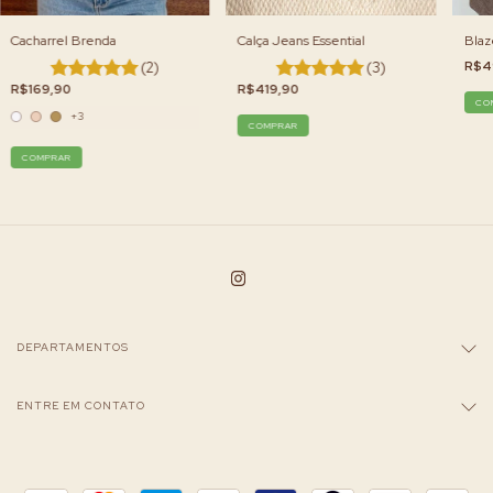
Cacharrel Brenda
Calça Jeans Essential
Blaz
(2)
(3)
R$4
R$169,90
R$419,90
CO
+3
COMPRAR
COMPRAR
DEPARTAMENTOS
ENTRE EM CONTATO