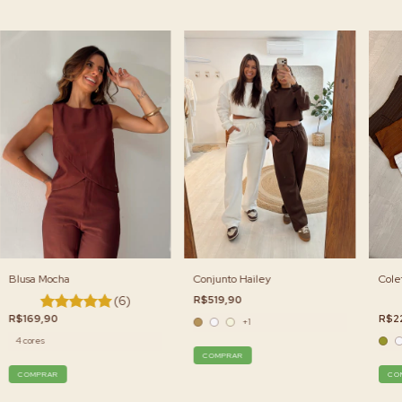
Conjunto Hailey
Blusa Mocha
Cole
R$519,90
(6)
R$169,90
R$2
+1
4 cores
COMPRAR
COMPRAR
CO