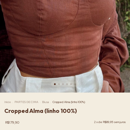
Início
.
PARTES DE CIMA
.
Blusa
.
Cropped Alma (linho 100%)
Cropped Alma (linho 100%)
R$179,90
2
x de
R$89,95
sem juros