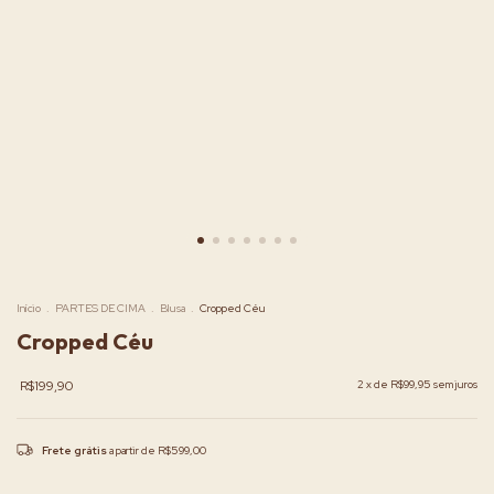
Início
.
PARTES DE CIMA
.
Blusa
.
Cropped Céu
Cropped Céu
R$199,90
2
x de
R$99,95
sem juros
Frete grátis
a partir de
R$599,00