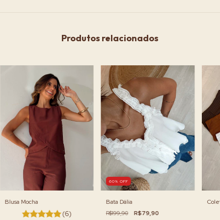
Produtos relacionados
60
%
OFF
Blusa Mocha
Bata Dália
Cole
(6)
R$199,90
R$79,90