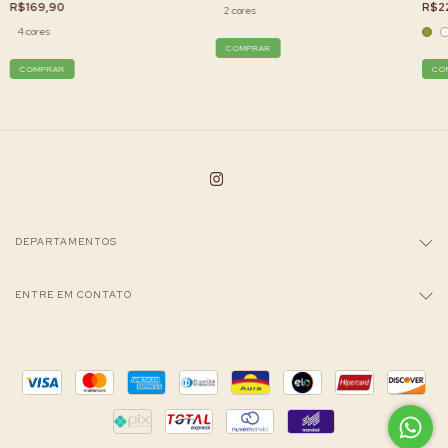
R$169,90
R$2
2 cores
4 cores
COMPRAR
COMPRAR
CO
DEPARTAMENTOS
ENTRE EM CONTATO