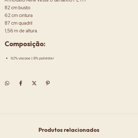
A modelo Aline veste o tamanho PETIT
82 cm busto
62 cm cintura
87 cm quadril
1,56 m de altura.
Composição:
92% viscose | 8% poliéster
Produtos relacionados