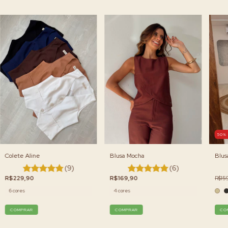
50
Blus
Blusa Mocha
Colete Aline
(6)
(9)
R$15
R$169,90
R$229,90
4 cores
6 cores
CO
COMPRAR
COMPRAR