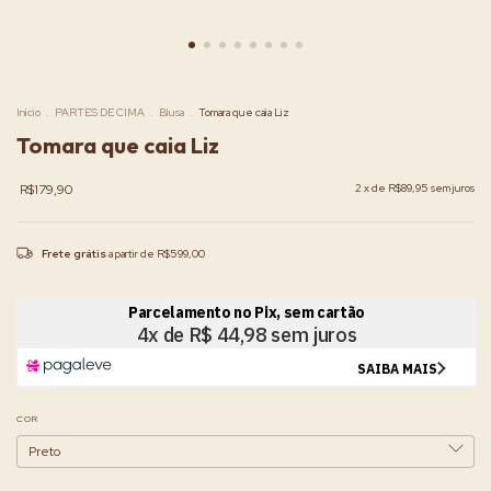
Início
.
PARTES DE CIMA
.
Blusa
.
Tomara que caia Liz
Tomara que caia Liz
R$179,90
2
x de
R$89,95
sem juros
Frete grátis
a partir de
R$599,00
COR