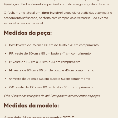
busto
, garantindo caimento impecável, conforto e segurança durante o uso.
O fechamento lateral em
zíper invisível
proporciona praticidade ao vestir e
acabamento sofisticado, perfeito para compor looks versáteis – do evento
especial ao encontro casual.
Medidas da peça:
Petit:
veste de 75 cm a 80 cm de busto e 41 cm comprimento
PP:
veste de 80 cm a 85 cm busto e 41 cm comprimento
P:
veste de 85 cm a 90 cm e 43 cm comprimento
M:
veste de 90 cm a 95 cm de busto e 45 cm comprimento
G:
veste de 95 cm a 105 cm busto e 50 cm comprimento
GG:
veste de 105 cm a 110 cm busto e 51 cm comprimento
Obs.: Pequenas variações de até 2cm podem ocorrer entre as peças.
Medidas da modelo: