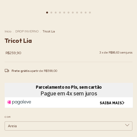
Início
.
DROP INVERNO
.
Tricot Lia
Tricot Lia
R$259,90
3
x de
R$86,63
sem juros
Frete grátis
a partir de
R$599,00
COR