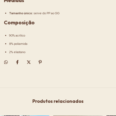
Medidas
Tamanho único:
serve do PP ao GG
Composição
90% acrílico
8% poliamida
2% elastano
Produtos relacionados