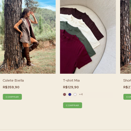
Colete Biella
T-shirt Mia
Short
R$359,90
R$129,90
R$2
+4
COMPRAR
CO
COMPRAR