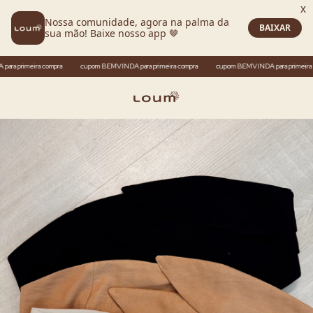
imeira compra
cupom BEMVINDA para primeira compra
cupom BEMVINDA para primeira compr