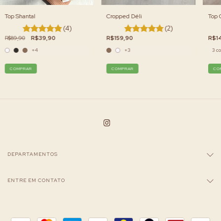
Top Shantal
Top 
Cropped Déli
(4)
(2)
R$89,90
R$39,90
R$1
R$159,90
+4
3 co
+3
COMPRAR
CO
COMPRAR
DEPARTAMENTOS
ENTRE EM CONTATO