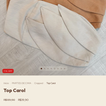
71
%
OFF
Início
.
PARTES DE CIMA
.
Cropped
.
Top Carol
Top Carol
R$139,90
R$39,90