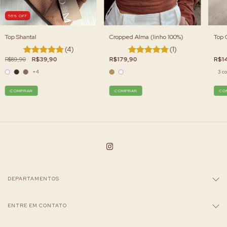
56
%
OFF
Top Shantal
Cropped Alma (linho 100%)
Top 
(4)
(1)
R$89,90
R$39,90
R$179,90
R$1
+4
3 co
COMPRAR
COMPRAR
CO
DEPARTAMENTOS
ENTRE EM CONTATO